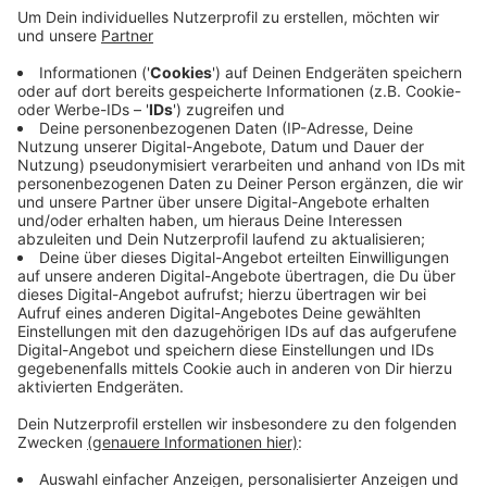
Region zu einer Kundgebung in Düsseldorf. Das
Wuppertaler Helios-Klinikum wird, im Gegensatz zu
Krankenhäusern in der Nachbarschaft, nicht
bestreikt. Dort gibt es einen eigenen Tarifvertrag.
Allerdings laufen auch dort Verhandlungen, die
Forderungen der Gewerkschaft sind dieselben wie
im öffentlichen Dienst. Deswegen haben die
Beschäftigten im Wuppertaler Helios für morgen
eine Protestaktion zur Mittagszeit angekündigt.
Veröffentlicht:
Dienstag, 14.03.2023 07:09
Anzeige
Anzeige