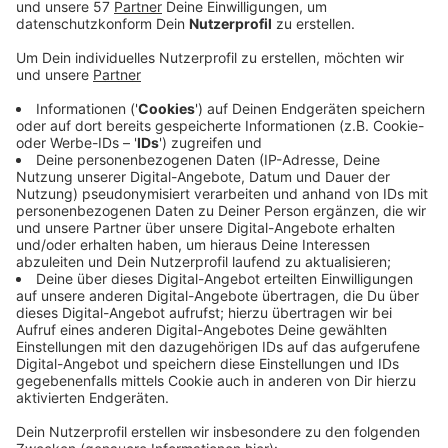
aus, auch die Recyclinghöfe sind geschlossen.
Mittwoch fahren bei den WSW keine Busse und
Schwebebahnen und nach Radio-Wuppertal-
Informationen werden an dem Tag auch wieder
städtische Kitas bestreikt. Offenbar schon für
Dienstag gibt es einen Streikaufruf nur für den
Bus-Betriebshof Nächstebreck. Welche Folgen das
hat, ist unklar, da warten wir noch auf eine
Antwort der WSW. Morgen und übermorgen wird in
Wuppertal wie berichtet kein Müll abgeholt und
auch bei der Stadtverwaltung soll diese Woche
gestreikt werden, dazu gibt es aber noch keine
offiziellen Mitteilungen. Nach unseren Infos
werden Mittwoch wohl wieder die städtischen
Kitas bestreikt. Betroffen sein könnten zum
Beispiel auch Schwimmbäder und die Kfz-
Zulassungsstelle.
Veröffentlicht:
Montag, 10.03.2025 06:46