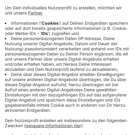
geht um Tempo-30-Zonen vor sogenannten
schützenswerten Einrichtungen. Das sind zum
Beispiel Kitas. Zu den 17 neuen 30er-Zonen
gehören aber auch die Junior Uni und die Station
Natur & Umwelt. Laut Gesetz darf das Tempolimit
auf bis zu 300 Meter vor und hinter die Einrichtung
ausgedehnt werden. Genau das soll in Wuppertal
jetzt möglichst immer gemacht werden. Mehr als
30 andere mögliche Tempo-30-Zonen hatte die
Stadtverwaltung abgelehnt - das soll jetzt aber
noch einmal überprüft werden.
Veröffentlicht:
Dienstag, 12.05.2020 16:01
Anzeige