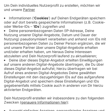
Nachtbürgermeisters ist es, Konflikte zu
verhindern. Dazu möchte Plath die Menschen
miteinander ins Gespräch bringen - alle, die da
wohnen, arbeiten und feiern. Außerdem gibt es alle
zwei Wochen Gespräche mit der Stadt. Und er
wolle sich auch mit anderen Städten austauschen.
Plath hat seinen Job am 1. November angefangen.
Der erste Nachtbürgermeister im Luisenviertel
war wegen seiner Nähe zur Autonomen Szene nur
drei Tage im Amt.
Veröffentlicht:
Donnerstag, 09.11.2023 06:50
Anzeige