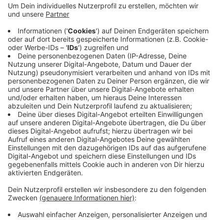
Badischen Straße wurde für den neuen Hof mit
dem an der Münzstraße zusammengelegt. Das
Besondere am neuen Recyclinghof: es gibt dort
eine Annahmestelle für Schadstoffe aus
Privathaushalten. Insgesamt gibt es vier
Recyclinghöfe in Wuppertal. Ab kommenden Jahr
gelten für alle einheitliche Öffnungszeiten von
dienstags bis samstags.
Veröffentlicht:
Dienstag, 21.12.2021 06:04
Anzeige
Anzeige