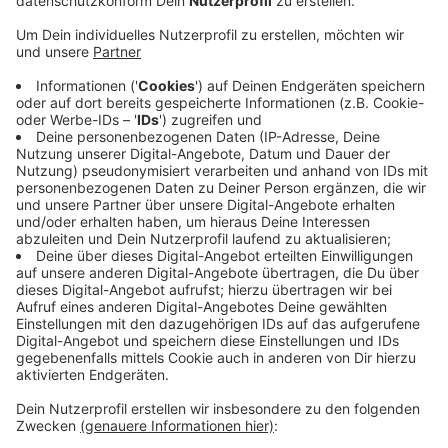
weitergekommen. Polizei und Staatsanwaltschaft
haben sieben Objekte in mehreren Städten
durchsucht und Unterlagen sichergestellt - neben
Wuppertal unter anderem in Remscheid, Mettmann
und Hagen. Der 29-jährige Wuppertaler betreibt
mehrere Firmen, die einen einfachen Autoverkauf
versprechen, bei denen die Verkäufer aber
eingeschüchtert und bedroht worden sein sollen,
damit sie sich mit weniger Geld zufrieden geben.
Der Fall sorgte vor eineinhalb Jahren für
bundesweites Aufsehen, als ein Sat1-Kamerateam
nach Dreharbeiten bei einem Autohändler an der
Lante auf Hatzfeld überfallen wurde.
Veröffentlicht:
Mittwoch, 11.03.2020 06:15
Anzeige