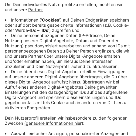
den Augen vieler Beyenburger stark
beeinträchtigt. Oberbürgermeister Mucke sah es
genauso und ließ eine Arbeitsgruppe nach
Alternativ-Standorten suchen. Das Ergebnis: Die
Anlage kommt ein Stück wupperabwärts auf ein
ungenutztes Firmengrundstück. Das liegt auf
Schwelmer Stadtgebiet. Die Stadt Schwelm ist
einverstanden.
Veröffentlicht:
Freitag, 21.08.2020 16:46
Anzeige
Anzeige