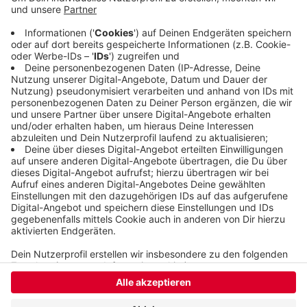
Projekt der Öffentlichkeit vor. Die
Baugenehmigung werde in Kürze vorliegen, dann
könne man starten. Die Infoveranstaltung beginnt
nach dem Gottesdienst gegen 11 Uhr im
Gemeindehaus an der Höhenstraße.
Veröffentlicht:
Sonntag, 14.07.2019 08:42
Anzeige
Anzeige
Anzeige