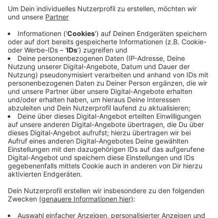
funktioniert aber genau wie "Mensch ärgere Dich
nicht". Der Verkauf soll am 11. November starten,
in Buchhandlungen und bei Wuppertal-Touristik am
Kirchplatz. Geplant sind zunächst 3.000 Exemplare.
Veröffentlicht:
Donnerstag, 24.10.2019 09:59
Anzeige
Anzeige