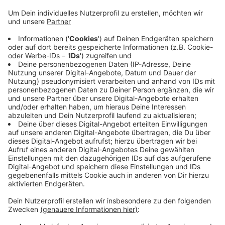
Der AStA, die gewählte Vertretung der
Studierenden, würde das im Wintersemester - also
ab Oktober - gerne fortsetzen. Der Wunsch nach
Normalität sei bei allen groß, aber das sei an der
Uni zu riskant. Studierende und Lehrende, die zu
Risikogruppen gehören, würden ausgegrenzt. Die
Infektionsgefahr in vollen Hörsälen, der Mensa
oder in vollen Bussen zur Uni sei zu groß. Das
aktuelle Semester habe gezeigt, dass digitale
Lehre möglich ist, auch wenn einige Dozentinnen
und Dozenten noch besser werden müssten.
Veröffentlicht:
Dienstag, 30.06.2020 14:23
Anzeige