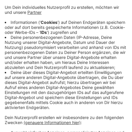
Projekt sei, habe man dadurch keine Kosten.
Gleichzeitig geht die Stadt davon aus, dass der
Tourismus in der ganzen Region davon
angekurbelt wird. Mit dem Brückensteig an der
Müngstener Brücke und der BUGA-Hängebrücke
könne man Brückenfans aus ganz Deutschland und
den Nachbarländern zu uns locken. Die BUGA-
Hängebrücke zwischen Kaiser- und Königshöhe
soll die längste in Deutschland werden, vermutlich
sogar in ganz Europa.
Veröffentlicht:
Freitag, 18.07.2025 05:59
Anzeige