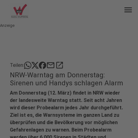
menu
Anzeige
mail
open_in_new
Teilen:
NRW-Warntag am Donnerstag:
Sirenen und Handys schlagen Alarm
Am Donnerstag (12. März) findet in NRW wieder
der landesweite Warntag statt. Seit acht Jahren
wird dieser Probealarm jedes Jahr durchgeführt.
Ziel ist es, die Warnsysteme im ganzen Land zu
überprüfen und die Bevölkerung vor möglichen
Gefahrenlagen zu warnen. Beim Probealarm
werden über 6.000 Sirenen in Städten und