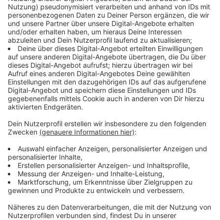
Warn-Apps
wie
NINA
oder
KATWARN
Digitale Anzeigetafeln
in einigen Städten
Warnmeldungen über
Cell Broadcast
direkt aufs
Smartphone
Mit dem Warntag wollen Polizei, Feuerwehr,
Katastrophenschutz und das Technische Hilfswerk
regelmäßig überprüfen, ob alle Systeme zuverlässig
funktionieren und wie viele Menschen damit erreicht
werden.
Digitale Anzeigetafeln sind dabei noch relativ neu: Sie
wurden in NRW vor zwei Jahren erstmals beim
Warntag getestet und ergänzen seitdem die
bestehenden Warnsysteme.
Anzeige
Warnung direkt aufs Smartphone