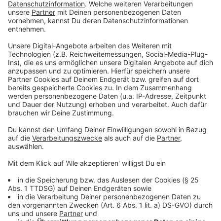
Anzeige
Viele Menschen werden am Donnerstag um 11 Uhr
eine Warnmeldung direkt auf ihrem Handy bekommen.
Möglich macht das die sogenannte
Cell-Broadcast-
Technik
.
Dabei senden Mobilfunkanbieter eine Warnung an alle
Smartphones, die in einer bestimmten Funkzelle
eingebucht sind. Die Meldung erscheint automatisch
auf dem Display und gibt einen
lauten Signalton ab -
selbst wenn das Handy eigentlich stumm
geschaltet ist
. Der Vorteil: Innerhalb weniger
Sekunden können so sehr viele Menschen gleichzeitig
erreicht werden - ganz ohne installierte App.
Anzeige