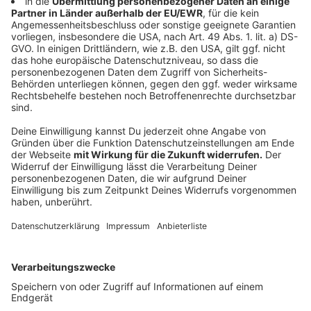
Neu in diesem Jahr - die Entwarnung
Anzeige
Neu beim NRW-Warntag 2026 ist eine
zusätzliche
Entwarnung
. Gegen
11:20 Uhr
soll auf den
Smartphones eine zweite Meldung erscheinen, die den
Probealarm offiziell beendet.
Anzeige
Wer am Donnerstagvormittag
Sirenen hört oder eine
Warnmeldung auf dem Handy bekommt
, muss sich
also keine Sorgen machen: Es handelt sich nur um
einen Test, der im Ernstfall helfen soll, die
Bevölkerung schneller zu warnen.