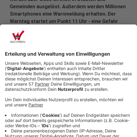
Gemeinden ausgelöst. Außerdem werden Millionen
Smartphones eine Warnmeldung erhalten. Der
Warntag startet um Punkt 11 Uhr - eine Gefahr
besteht dabei nicht.
Veröffentlicht:
Montag, 09.03.2026 10:01
Anzeige
Mehrere Warnsysteme im Einsatz
Anzeige
Beim NRW-Warntag werden verschiedene Warnkanäle
parallel getestet. Dazu gehören unter anderem:
Sirenen
in vielen Städten und Gemeinden