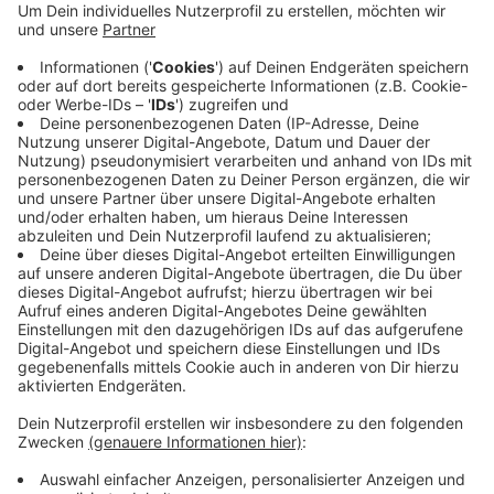
Pannenserie müsse bekämpft werden. Der Ex-
Dezernent kritisiert auch den Stadtrat, der bislang
nur wenig getan hätte. Paschalis halte sich die
Option offen, bei einer Wahl zum
Oberbürgermeister, den Dienstleistungsvertrag
mit den WSW zu beenden - und somit auf einen
anderen ÖPNV-Betreiber zu setzen.
Veröffentlicht:
Mittwoch, 22.07.2020 09:48
Anzeige
Anzeige