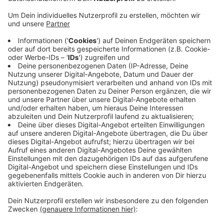
Mutterpartei, Schneidewind doch zu unterstützen.
Schneidewind sei ein Visionär, ein Quer- und
Vordenker. Die Junge Union ist überzeugt, mit ihm
eine echte Chance gegen Amtsinhaber Andreas
Mucke zu haben. Schneidewind war als
gemeinsamer Kandidat von CDU und Grünen im
Gespräch, bis die CDU einen Rückzieher machte.
Dass die CDU stattdessen die Remscheider
Ordnungsdezernentin Barbara Reul-Nocke als
Kandidatin ins Gespräch brachte, die Ehefrau von
Parteichef Matthias Nocke ist, rieche nach
Vetternwirtschaft, sagt der CDU-Nachwuchs.
Veröffentlicht:
Donnerstag, 17.10.2019 14:43
Anzeige