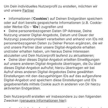
Stichwahl für verfassungswidrig erklärt. CDU und
FDP hätten damit die Grundsätze des
demokratischen Rechtsstaats verletzt. Geklagt
hatten SPD und Grüne. Marc Schulz,
Stadtverordneter der Wuppertaler Grünen,
reagiert erfreut. Das Gericht habe verhindert, dass
Politiker mit 30 oder weniger Prozent der
Stimmen Oberbürgermeister werden können. In
unserer Stadt wäre die letzte Wahl ohne Stichwahl
anders ausgegangen - Peter Jung von der CDU
wäre noch im Amt.
Veröffentlicht:
Freitag, 20.12.2019 11:08
Anzeige