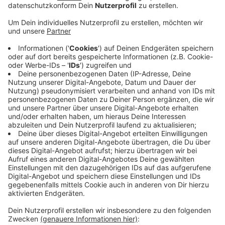
Kontrolliert wird die neue Maskenpflicht von uns
aber nicht - das teilten die WSW auf Nachfrage von
Radio Wuppertal mit. Auch ohne vorgeschriebene
Maske würden Fahrgäste mitgenommen. Denn für
Sanktionen sei das Ordnungsamt zuständig. Das
will stichpunktartig kontrollieren, aber nicht
sofort Bußgelder verhängen. Eine Stadtsprecherin
sagte uns: "Wir wollen die Menschen vor allem
überzeugen und dazu bringen, dass sie sich und
andere schützen." Die neue Maskenpflicht gilt seit
vergangenen Samstag flächendeckend in ganz
NRW. Das steht in der aktuellen Corona-
Schutzverordnung der Landesregierung. Die
Pflicht zur FFP2-Maske ist aber auch in der
Bundes-Notbremse vorgeschrieben.
Veröffentlicht:
Montag, 26.04.2021 12:10
Anzeige