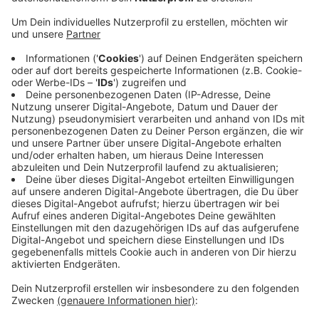
statt vor vollendete Tatsachen gestellt zu werden.
Wir haben schon öfter darüber berichtet, dass
Kitas immer wieder Betreuungszeiten kürzen, weil
Personal fehlt. Das betrifft nicht nur die Stadt,
sondern auch andere Kita-Träger. In dem offenen
Brief erkennen die Eltern an, dass es um ein
schwieriges Problem geht. Aber sie bieten ihre
Zusammenarbeit an, um nach Lösungen zu suchen,
die besser zu den Bedürfnissen arbeitender Eltern
passen. Und sie betonen, dass eine angemessene
Kinderbetreuung kein Luxus, sondern ein
Grundrecht sein sollte.
Veröffentlicht:
Dienstag, 15.08.2023 11:08
Anzeige