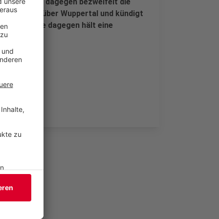
 Mast-Weisz dagegen bezweifelt die
en Ton gegenüber Wuppertal und kündigt
wollen. Mucke dagegen hält eine