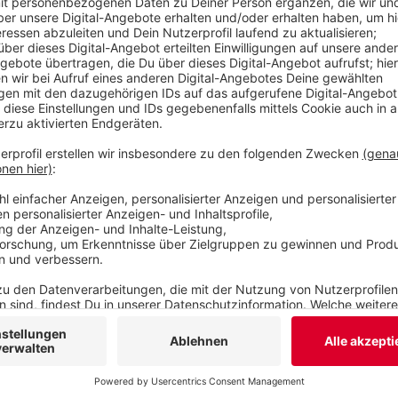
hervor. Sein Remscheider Amtskollege Burkhard
Korrektheit dieses Gutachtens. Er verschärft d
an, die Sache jetzt vor Gericht klären lassen zu 
Einigung innerhalb weniger Tage für möglich.
Veröffentlicht:
Mittwoch, 18.09.2019 16:52
Anzeige