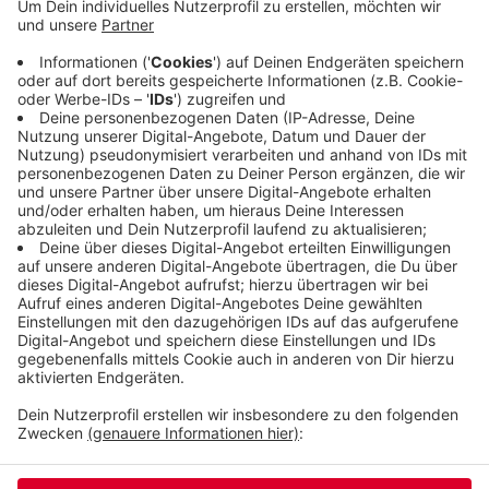
Wortmeldungen, aber keine klare Gefechtslage.
Ziel der Klage gegen das Remscheider Outlet ist,
die Wuppertaler Einzelhändler vor zu großer
Konkurrenz zu schützen. Aber offenbar gibt es
auch Händler, die wichtiger finden, den langen
Streit beizulegen.
Veröffentlicht:
Dienstag, 24.09.2019 06:22
Anzeige
Anzeige