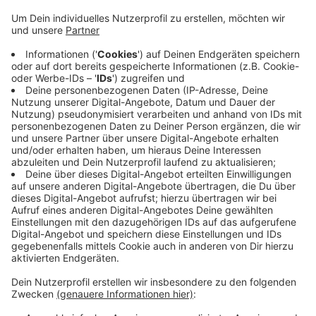
Symptone reichen von gereizten Schleimhäuten,
Problemem Atmen und Kopfschmerzen bis zu
Müdigkeit. Wer besonders empfindlich ist, sollte
sich möglichst drinnen aufhalten. Wer Sport
machen will, sollte das am späten Abend oder früh
morgens machen. Die aktuellen Ozon-Werte für
Wuppertal stehen
hier
.
Veröffentlicht:
Freitag, 18.06.2021 13:42
Anzeige