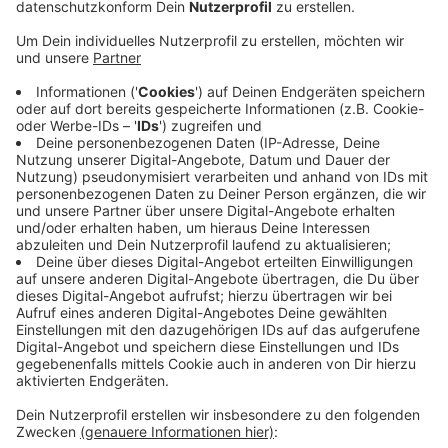
nicht sagen. Dort war der Mann Vorlesepate. Bei
der Durchsuchung seines Hauses wurden von
vielen Kitakindern Fotos gefunden. Die Fotos sind
harmlos, heißt es von Stadt und
Staatsanwaltschaft. Die Kinder sind angezogen
und es sind Porträtfotos. Auf die Rückseite hatte
der Mann die Namen der Kinder geschrieben. Die
Kitas wussten das. Der Mann hatte gesagt, dass
er sich so die Namen der Kinder einprägen wollte.
Laut Stadt ist es schon mehrere Monate her, dass
der 83-jährige das letzte Mal Kitakindern
vorgelesen hat. Nie habe es Auffälligkeiten
gegeben und er sei auch nie mit einem Kind alleine
gewesen.
Veröffentlicht:
Dienstag, 02.07.2019 06:19
Anzeige