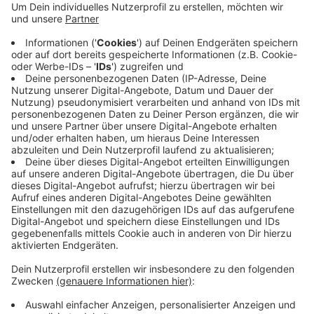
Hardt umzusiedeln, sollten das Johannes-Rau-
Gymnasium und die Else-Lasker-Schüler-
Gesamtschule im laufenden Betrieb saniert
werden. Das sei zum Beispiel in Düsseldorf die
grundsätzliche Praxis und funktioniere gut. Für
Wuppertal sei eine solche Lösung billiger, meint
Paschalis.
Veröffentlicht:
Montag, 07.09.2020 15:34
Anzeige
Anzeige