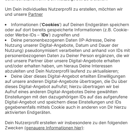
der Stadtverwaltung: Wer aufgrund seiner
dienstlichen Position angegriffen wird, darf sich
innerhalb bestimmter Rahmenbedingungen auch
auf Kosten der Steuerzahler wehren.
Stadtkämmerer Johannes Slawig hatte den Ex-
Dezernenten und unabhängigen OB-Kandidaten
Panagiotis Paschalis wegen Verleumdung
verklagt. Und laut Urteil hatte Paschalis zu
unrecht behauptet, die Staatsanwaltschaft würde
im sogenannten ASS-Skandal gegen Slawig
ermitteln.
Veröffentlicht:
Montag, 31.08.2020 18:03
Anzeige