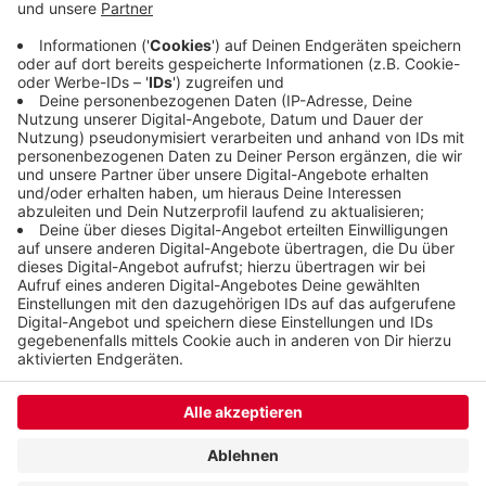
und Cloppenburg betreibt neben dem Haus am Wall
in Elberfeld noch 66 weitere meist große
Modehäuser in ganz Deutschland.
Veröffentlicht:
Freitag, 03.03.2023 15:13
Anzeige
Anzeige
Anzeige