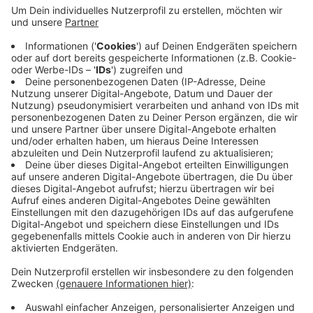
Infrastruktur, Sozialem und Kultur benachteiligt
und auch beim Klimaschutz. Das soll das Land
ändern, heißt es in der Petition. Bisher kommen
schon die meisten Unterschriften aus Wuppertal,
die Stadt hofft aber auf noch mehr. Das Bündnis
"Für die Würde unserer Städte" kämpft für seine
Ziele jetzt auch mit einer Kampagne bei
Facebook
und
Instagram
Veröffentlicht:
Mittwoch, 25.11.2020 13:46
Anzeige
Anzeige