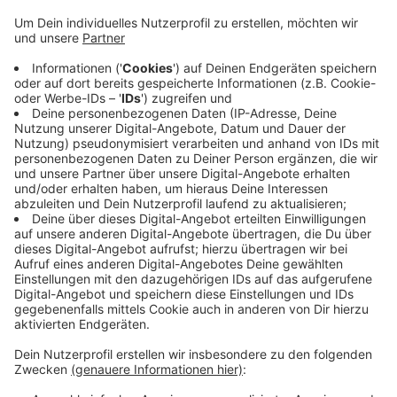
Spendengala wurden 3.000 Euro an drei
Hilfsinitiativen verteilt. Das Geld teilen sich die
"Soziale Teilhabe GmbH" der Wuppertaler Diakonie,
der Unterbarmer Kinderteller und die
"Beratungsstelle für Drogenprobleme". Die
Beratungsstelle nutzt ihre 1.000 Euro für
Weihnachtstüten und einen Wunschbaum für
Kinder. Der Kinderteller will einen Leseraum mit
kleiner Bibliothek einrichten. Und die Diakonie
finanziert mit ihren 1.000 Euro eine Essensausgabe
für Bedürftige an der Elberfelder Diakoniekirche.
Veröffentlicht:
Samstag, 05.12.2020 07:09
Anzeige