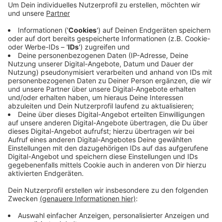
Infoveranstaltung unter dem Titel "Photovoltaik
auf Wuppertaler Gewerbedächern" an. Auf den
ersten beiden waren mehr als hundert
Firmenvertreterinnen und -vertreter. Für den
vorläufig letzten Termin sind noch wenige Plätze
frei.
Die Teilnahme ist kostenlos, es ist aber eine
Anmeldung nötig
.
Veröffentlicht:
Dienstag, 14.11.2023 13:55
Anzeige
Anzeige