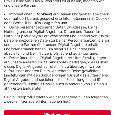
Workshops, Diskussionen und Aktionen sollen alle
Wuppertaler mit einbeziehen, sagt Bettina
Wagner-Bergelt vom Tanztheater Pina Bausch. Die
Aktionswoche endet morgen.
Hier gibt es mehr Infos.
Veröffentlicht:
Samstag, 28.11.2020 07:06
Anzeige
Anzeige