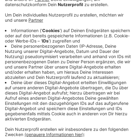
ein Budget von 630.000 Euro zur Verfügung, die
sich Stadt, Land und Bund teilen. Der Vermittler
soll helfen, Skeptiker und Gegner des Zentrums
mit ins Boot zu holen, heißt es. Die Stadt
verspricht sich vom Pina Bausch Zentrum einen
Aufschwung für ganz Wuppertal. Das Projekt ist
allerdings sehr teuer und die Finanzierung des
Betriebs nicht gesichert. "Wir müssen die Idee
verteidigen und die Vorteile klarmachen", sagt
Stadtdirektor Johannes Slawig. Denn nach Corona
werden noch mehr Schulden die Stadt belasten
und das ohnehin schon knappe Geld muss unter
vielen verteilt werden. Man müsse den Menschen
klar machen, dass das Pina-Bausch-Zentrum mehr
ist, als ein Hochkultur-Projekt für eine kleine Elite.
Veröffentlicht:
Freitag, 18.06.2021 18:06