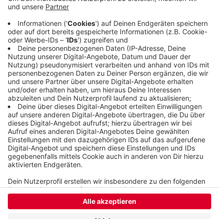
aufmerksam machen, heißt es. Gerade durch die
Corona-Pandemie habe das Thema häusliche
Gewalt viel Aufmerksamkeit bekommen. Mit der
Plakatkampagne soll das Thema auch in Wuppertal
stärker ins Bewusstsein rücken.
Veröffentlicht:
Freitag, 24.07.2020 05:59
Anzeige
Anzeige
Anzeige