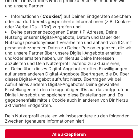
werden wohl wegfallen, an ihrer Stelle pflanzt die
Stadt Bäume. Der "Pocket-Park" soll so zu einem
lebendigen Treffpunkt für das Quartier werden.
Heute (24.07.25) um 17 Uhr gibt es für die
Anwohnerinnen und Anwohner eine
Infoveranstaltung im Park.
Veröffentlicht:
Donnerstag, 24.07.2025 11:36
Anzeige
Anzeige
Anzeige