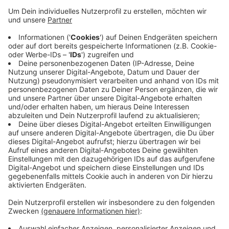
Lebensqualität und Teilhabe sichtbar werden. Im
Koalitionsvertrag festgehalten wurde der Ausbau
von Leistungen des freiwilligen sozialen Jahres
und des Bundesfreiwilligendienstes. Im Haushalt
2024 werden die Mittel dafür aber gekürzt. Die
Kürzung erschweren die von der UN geforderte
Umsetzung der UN Behindertenrechtskonvention
und die Teilhabe aller Menschen an allen Bereichen
des gesellschaftlichen Lebens als Menschenrecht,
heißt es.
Veröffentlicht:
Mittwoch, 04.10.2023 13:22
Anzeige