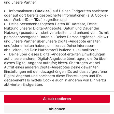
Er ging zu dem Laden und hat den Mann
angesprochen, der flüchtete daraufhin. Die Polizei
konnte ihn in der Nähe festehmen. Geklaut hat er
nach ersten Erkenntnissen nichts.
Veröffentlicht:
Donnerstag, 24.07.2025 05:58
Anzeige
Anzeige
Anzeige