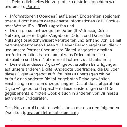
Männer sahen dann auch die Polizei und ließen den
Roller im Bereich Kipdorf fallen. Sie hatten sich
dann hinter einem geparkten Auto versteckt, wo
die Polizei sie aufgriff und festnahm. Den
Motorroller hat die Polizei seinem Besitzer
übergeben.
Veröffentlicht:
Montag, 18.07.2022 16:07
Anzeige
Anzeige