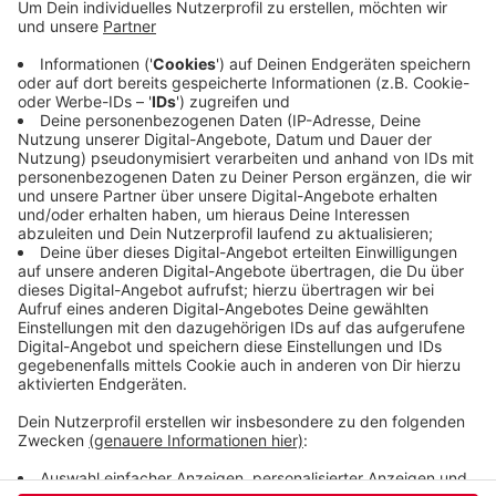
schnell Richtung Barmen fuhr. Dabei überholte er
mehrere Autos, mal links, mal rechts. Laut Polizei
fühlte sich ein 22 Jahre alter Golf-Fahrer animiert
und beschleunigte ebenfalls - beide Fahrzeuge
fuhren zu schnell und nebeneinander die B7
entlang, ehe sie von der Polizei am Engelsgarten
angehalten und kontrolliert wurden.
Veröffentlicht:
Samstag, 07.03.2026 08:21
Anzeige
Anzeige