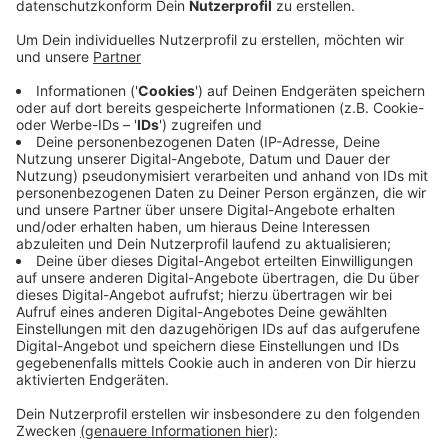
Täterbeschreibung:
Der Räuber wird als circa 25-30 Jahre alt und
schlank geschätzt. Er hatte kurze schwarze Haare
mit ausrasiertem Nacken und einen Vollbart. Der
Mann trug eine Brille und ein hellblaues Hemd.
Außerdem war er mit einer blauen Jeans und
weißen Turnschuhen bekleidet.
Zeugen sollen sich bei der Polizei unter der
0202/284-0 melden.
Veröffentlicht:
Montag, 03.06.2019 15:39
Anzeige