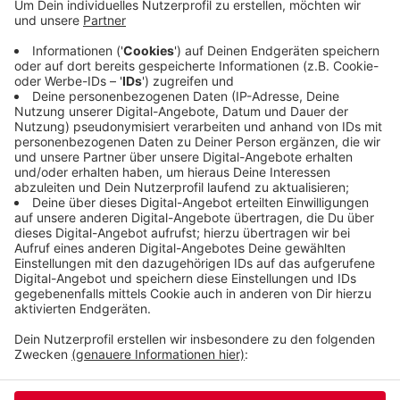
schwer beschädigt. Um den genauen Ablauf des
Vorfalls zu klären, hofft die Polizei, dass sich
Menschen melden, die den Seat auf seiner Fahrt
bis zur Norrenbergstraße gesehen haben und
womöglich auch den Unfall, den der 18-Jährige
beim Wenden verursacht haben soll.
Veröffentlicht:
Samstag, 06.01.2024 06:58
Anzeige
Anzeige