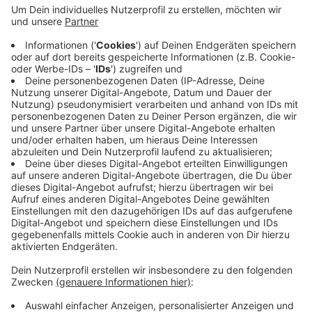
vergangene Nacht gegen 23 Uhr im Park
Schönebecker Busch zugeschlagen. Der circa 1,85
Meter große Täter bedrohte einen jungen Mann
mit einem Messer und verlangte Geld und Handy.
Der 19-Jährige trat den Räuber aber in den Bauch,
der lief danach weg. Die Polizei sucht jetzt nach
Zeugen. Wer etwas weiß, soll die Telefonnummer
284-0 anrufen.
Veröffentlicht:
Dienstag, 05.11.2019 14:52
Anzeige
Anzeige