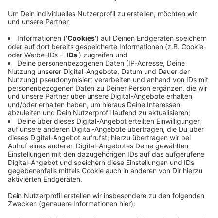
Kleinwagen hatte sich gegen 6 Uhr auf der
Roßstraße überschlagen. Dabei wurden zwei
geparkte Autos beschädigt. Wie es zu dem Unfall
kam, ist noch nicht klar, sagt die Polizei. Sie geht
davon aus, dass zwei Personen in dem
Unfallwagen gesessen haben. Die seien aber zu
Fuß geflüchtet. Die Polizei sucht aktuell nach den
beiden und bittet Zeuginnen und Zeugen um
Hinweise (Tel. 0202-284-0). Der entstandene
Schaden an allen drei Autos wird auf 17.000 Euro
geschätzt.
Veröffentlicht:
Sonntag, 23.10.2022 08:22
Anzeige