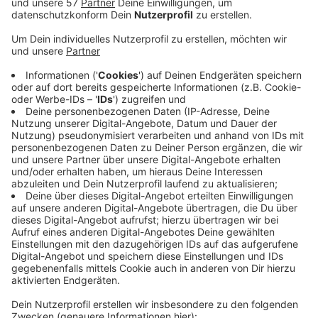
Steuergeld. Grund sind die Kosten für die dringend
nötige Sanierung des Gebäudes an der
Müngstener Straße. Dort ist unter anderem die
Bereitschaftspolizei untergebracht, die mietet das
Haus vom landeseigenen Bau- und
Liegenschaftsbetrieb - kurz BLB, aktuell für rund 4
Millionen Euro im Jahr. Der BLB will jetzt sanieren,
danach soll die Miete bei 30 Millionen Euro im Jahr
liegen. Die Polizei und das Innenministerium haben
diese hohen Forderungen bisher zurückgewiesen,
der BLB hat dann mit Kündigung der Mietverträge
gedroht. Kritiker werfen Reul vor, an der
Fachabteilung vorbei verhandelt zu haben und dem
Finanzminister zu weit entgegen gekommen zu
sein. Der BLB ist ein landeseigener Betrieb, es geht
hier also um den Umgang mit dem Vermögen des
Landes NRW.
Veröffentlicht:
Montag, 02.02.2026 07:24