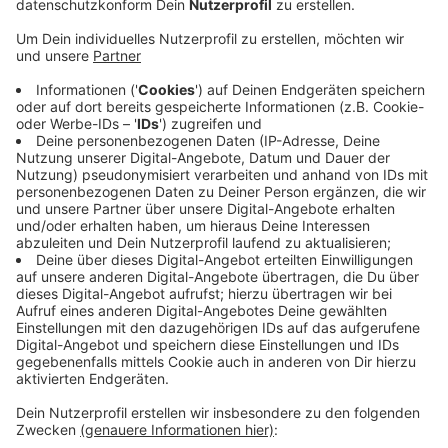
Mehrwertsteuersatz für Restaurants und Cafés
wieder auf 19 Prozent angehoben. Brand sagt:
Neben der Steuererhöhung hätten die Betriebe
auch noch mit vielen anderen Preiserhöhungen zu
kämpfen: Die Einkaufspreise seien massiv
gestiegen, ebenso die Energiekosten. Der
Deutsche Hotel- und Gaststättenverband sagt,
dass drei Viertel der Betriebe ihre Preise erhöht
hätten. Das wiederum könnte dazu führen, dass
weniger Gäste kommen. Brand befürchtet, dass
einige Betriebe deshalb eventuell schließen
müssen.
Veröffentlicht:
Montag, 22.01.2024 09:56
Anzeige