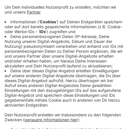
Wuppertal ist eine Ausnahme. Die Studie vergleicht
die Kosten, die Immobilienbesitzer haben mit den
Mieten. In Wuppertal kosten Häuser und
Wohnungen recht viel, die Mieten sind aber
günstig. Es gibt bundesweit nur acht Städte bzw.
Landkreise, in denen sich Kaufen nicht lohnt.
Wuppertal gehört dazu - liegt sogar auf dem
dritten Platz was den Kostenvorteil für Mieter
angeht. Sieben der acht Städte bzw. Kreise, in
denen das so ist, liegen in NRW.
Veröffentlicht:
Donnerstag, 09.07.2020 09:56
Anzeige