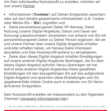
für Menschen mit ähnlicher Biografie und ihre
Familien selbständig gemacht. Die anderen Preise
gehen nach Solingen - an die Leiterin des dortigen
Frauenhauses und die Geschäftsführerin eines
großen Altenheims. 60 Frauen aus Wuppertal,
Solingen und Remscheid waren für den Preis
nominiert.
Veröffentlicht:
Mittwoch, 15.03.2023 06:46
Anzeige
Anzeige