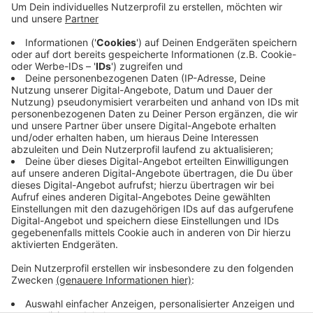
gestiegen – um durchschnittlich zehn Prozent,
heißt es vom Landesverband KFZ-Gewerbe. Und
auch Gebrauchtwagen sind mittlerweile
Mangelware. Ab Mitte des Jahres wird sich die
Situation voraussichtlich entspannen, heißt es
vom Verband. Bis dahin bittet er die Kundinnen und
Kunden um Geduld.
Veröffentlicht:
Dienstag, 08.02.2022 14:58
Anzeige
Anzeige