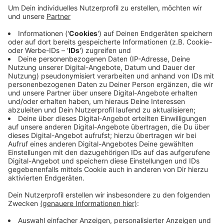
demonstriert sie auf der Rathaustreppe gegen das
Projekt. Wenn das Gelände bebaut werden, werde
ein Naherhohlungs- und Landschaftsschutzgebiet
zerstört, sagt die Initiative. Außerdem seien die
Kosten schöngerechnet, es gebe auch keinen
Grund, auf der grünen Wiese zu bauen, so lange es
in der Stadt viele Brachflächen gibt. Die Fraktionen
im Stadtrat sollten das Vorhaben ablehnen, heißt
es in einem offenen Brief der Initiative.
Veröffentlicht:
Donnerstag, 06.06.2024 15:07
Anzeige
Anzeige