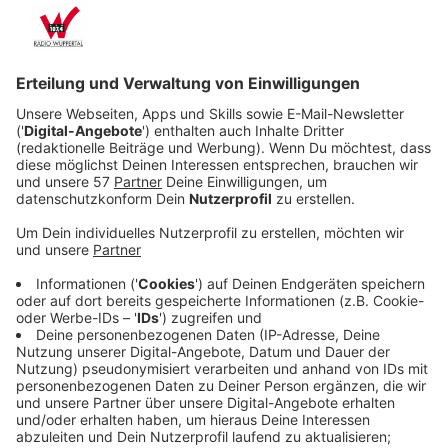
Verpflichtungen möglichst vermeidet. Hinter
seiner selbstbewussten Fassade verbergen sich
jedoch Unsicherheiten und ungelöste Konflikte aus
der Vergangenheit.
Veröffentlicht:
Samstag, 27.06.2026 21:49
Anzeige
Als seine Schwester unerwartet stirbt, wird Filips Welt
schlagartig auf den Kopf gestellt. Plötzlich steht er
vor der Entscheidung, die Verantwortung für ihre kleine
Tochter zu übernehmen. Obwohl er seine Freiheit nicht
aufgeben möchte, fällt es ihm schwer, das Kind in
fremde Hände zu geben – auch wegen seiner eigenen
schwierigen Kindheitserfahrungen.
Streaming-Dienst: HBOmax