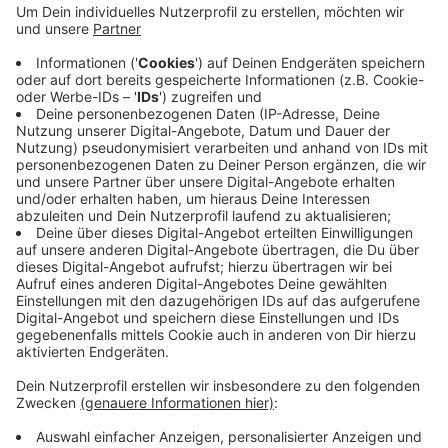
gelegt haben, jeweils im Keller. Bei zwei der Brände
gab es Verletzte. Angeklagt ist der 23-Jährige
wegen versuchten Mordes und Brandstiftung. Es
gab noch weitere ähnlich gelagerte Fälle im
vergangenen Jahr, die konnten die Ermittler dem
Mann aber offenbar nicht nachweisen. Das
Landgericht hat für den Prozess zehn
Verhandlungstage reserviert.
Veröffentlicht:
Freitag, 19.06.2020 06:15
Anzeige
Anzeige