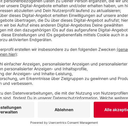
endete mit einem Unfall an einem Kreisverkehr, 
weiter flüchtete. Die Polizei setzte einen Hubsch
Mann in einem Waldstück.
Veröffentlicht:
Donnerstag, 06.10.2022 13:39
Anzeige