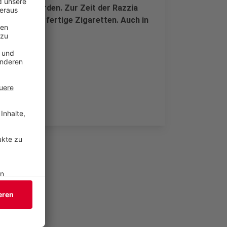
estellt worden. Zur Zeit der Razzia
00 Stangen fertige Zigaretten. Auch in
.