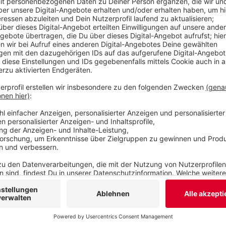
Fabrikgebäuden in Radevormwald und Velbert herg
lagerten dort 27 Tonnen Rohtabak und über 100.0
Belgien soll die Bande eine Fabrik betrieben haben
Veröffentlicht:
Montag, 05.05.2025 06:28
Anzeige