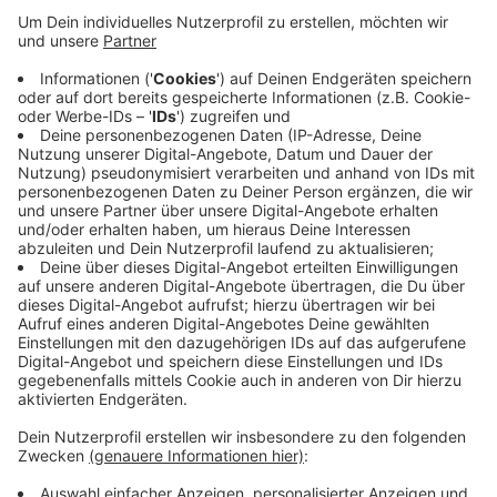
Aussage, einer sagte, er habe nur eine der Waffen
zuhause aufbewahrt. Auf die Spur der Männer kam
die Polizei bei den Ermittlungen rund um die
Drogenszene in Oberbarmen und den als "König
vom Berliner Platz" bekannt gewordenen
Großdealer. Der sitzt inzwischen eine lange
Haftstrafe ab. Laut Staatsanwaltschaft gibt es
eine eindeutige Verbindung zwischen ihm und den
mutmaßlichen Waffenhändlern.
Veröffentlicht:
Donnerstag, 02.02.2023 17:57
Anzeige